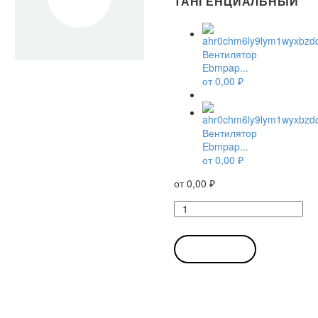
ТАНГЕНЦИАЛЬНЫЙ
Вентилятор
Ebmpap...
от
0,00
₽
Вентилятор
Ebmpap...
от
0,00
₽
от
0,00
₽
Количество
товара
Вентилятор
Ebmpapst
В КОРЗИНУ
QLK45/2424-
3038
тангенциальный