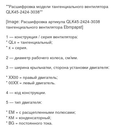
**Расшифровка модели тангенциального вентилятора
QLK45-2424-3038**
[Image: Расшифровка артикула QLK45-2424-3038
тангенциального вентилятора Ebmpapst]
1 — конструкция / серия вентилятора:
* QLx = тангенциальный;
* x = серия.
2 — диаметр рабочего колеса, см/мм.
3 — ширина крыльчатки, сторона установки двигателя:
* XX00 = правый двигатель;
* 00XX = левый двигатель.
4 — код конструкции.
5 — тип двигателя:
* EM = с расщепленными полюсами;
* КМ = конденсаторный;
* BG = постоянного тока.