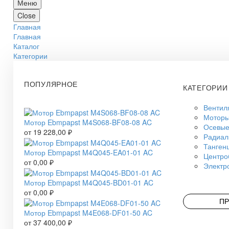
Меню
Close
Главная
Главная
Каталог
Категории
ПОПУЛЯРНОЕ
КАТЕГОРИИ
Вентил
Моторы
Мотор Ebmpapst M4S068-BF08-08 AC
Осевые
от
19 228,00
₽
Радиал
Танген
Мотор Ebmpapst M4Q045-EA01-01 AC
Центро
от
0,00
₽
Электр
Мотор Ebmpapst M4Q045-BD01-01 AC
от
0,00
₽
ПР
Мотор Ebmpapst M4E068-DF01-50 AC
от
37 400,00
₽