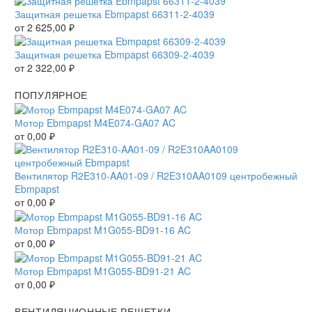
Защитная решетка Ebmpapst 66311-2-4039
от
2 625,00
₽
Защитная решетка Ebmpapst 66309-2-4039
от
2 322,00
₽
ПОПУЛЯРНОЕ
Мотор Ebmpapst M4E074-GA07 AC
от
0,00
₽
Вентилятор R2E310-AA01-09 / R2E310AA0109 центробежный
Ebmpapst
от
0,00
₽
Мотор Ebmpapst M1G055-BD91-16 AC
от
0,00
₽
Мотор Ebmpapst M1G055-BD91-21 AC
от
0,00
₽
ВЕНТИЛЯЦИОННЫЕ РЕШЕТКИ