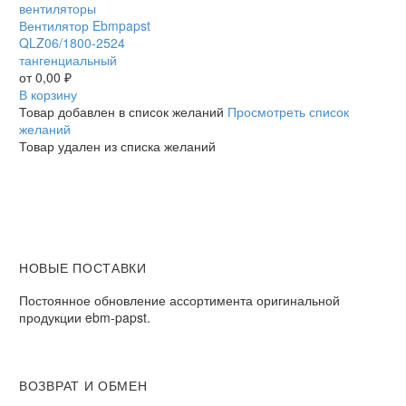
Ebmpapst
вентиляторы
QLZ06/1800-
Вентилятор Ebmpapst
2524
QLZ06/1800-2524
тангенциальный
тангенциальный
от
0,00
₽
В корзину
Товар добавлен в список желаний
Просмотреть список
желаний
Товар удален из списка желаний
НОВЫЕ ПОСТАВКИ
Постоянное обновление ассортимента оригинальной
продукции ebm-papst.
ВОЗВРАТ И ОБМЕН