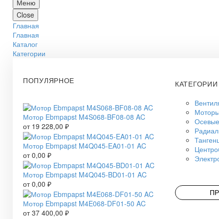
Меню
Close
Главная
Главная
Каталог
Категории
ПОПУЛЯРНОЕ
КАТЕГОРИИ
Вентил
Моторы
Мотор Ebmpapst M4S068-BF08-08 AC
Осевые
от
19 228,00
₽
Радиал
Танген
Мотор Ebmpapst M4Q045-EA01-01 AC
Центро
от
0,00
₽
Электр
Мотор Ebmpapst M4Q045-BD01-01 AC
от
0,00
₽
ПР
Мотор Ebmpapst M4E068-DF01-50 AC
от
37 400,00
₽