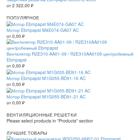
от
2 322,00
₽
ПОПУЛЯРНОЕ
Мотор Ebmpapst M4E074-GA07 AC
от
0,00
₽
Вентилятор R2E310-AA01-09 / R2E310AA0109 центробежный
Ebmpapst
от
0,00
₽
Мотор Ebmpapst M1G055-BD91-16 AC
от
0,00
₽
Мотор Ebmpapst M1G055-BD91-21 AC
от
0,00
₽
ВЕНТИЛЯЦИОННЫЕ РЕШЕТКИ
Please select products in "Products" section
ЛУЧШИЕ ТОВАРЫ