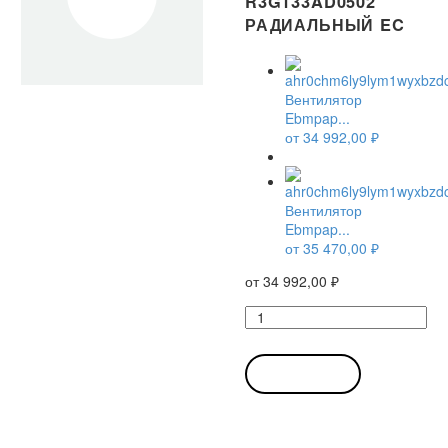
R3G133AD0502
РАДИАЛЬНЫЙ EC
Вентилятор
Ebmpap...
от
34 992,00
₽
Вентилятор
Ebmpap...
от
35 470,00
₽
от
34 992,00
₽
Количество
товара
Вентилятор
Ebmpapst
В КОРЗИНУ
R3G133-
AD05-
02