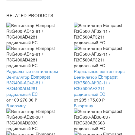
RELATED PRODUCTS
Вентилятор
Радиальные вентиляторы
Вентилятор
Радиальные вентиляторы
Ebmpapst
Вентилятор Ebmpapst
Ebmpapst
Вентилятор Ebmpapst
R3G400-
R3G400-AD42-81 /
R3G500-
R3G500-AF32-11 /
AD42-
R3G400AD4281
AF32-
R3G500AF3211
81
радиальный EC
11
радиальный EC
/
от
109 276,00
₽
/
от
205 175,00
₽
R3G400AD4281
В корзину
R3G500AF3211
В корзину
радиальный
радиальный
EC
EC