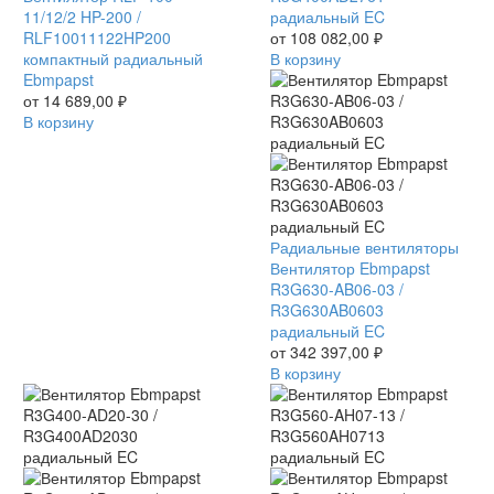
100-
11/12/2 HP-200 /
61
радиальный EC
11/12/2
RLF10011122HP200
/
от
108 082,00
₽
HP-
компактный радиальный
R3G400AD2761
В корзину
200
Ebmpapst
радиальный
/
от
14 689,00
₽
EC
RLF10011122HP200
В корзину
компактный
радиальный
Ebmpapst
Вентилятор
Радиальные вентиляторы
Ebmpapst
Вентилятор Ebmpapst
R3G630-
R3G630-AB06-03 /
AB06-
R3G630AB0603
03
радиальный EC
/
от
342 397,00
₽
R3G630AB0603
В корзину
радиальный
EC