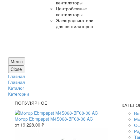
вентиляторы
Центробежные
вентиляторы
Электродвигатели
для вентиляторов
Меню
Close
Главная
Главная
Каталог
Категории
ПОПУЛЯРНОЕ
КАТЕГО
Ве
Мотор Ebmpapst M4S068-BF08-08 AC
Мо
от
19 228,00
₽
Ос
Ра
Та