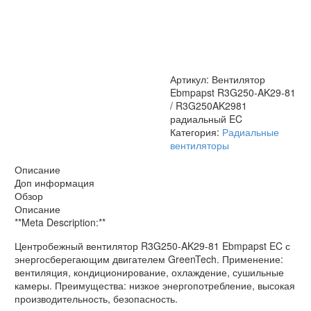
AK29-
81
/
R3G250AK2981
радиальный
EC
Артикул:
Вентилятор
Ebmpapst R3G250-AK29-81
/ R3G250AK2981
радиальный EC
Категория:
Радиальные
вентиляторы
Описание
Доп информация
Обзор
Описание
**Meta Description:**
Центробежный вентилятор R3G250-AK29-81 Ebmpapst EC с
энергосберегающим двигателем GreenTech. Применение:
вентиляция, кондиционирование, охлаждение, сушильные
камеры. Преимущества: низкое энергопотребление, высокая
производительность, безопасность.