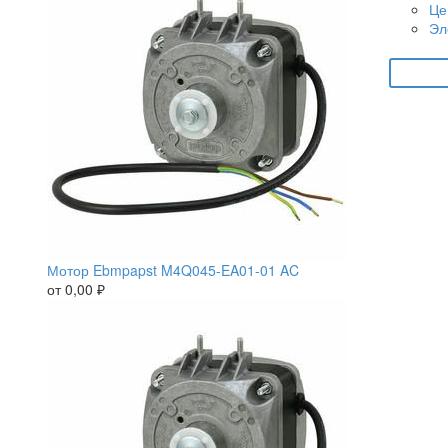
Це
Эл
Мотор Ebmpapst M4Q045-EA01-01 AC
от
0,00
₽