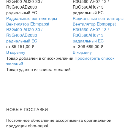
Вентилятор
Радиальные вентиляторы
Вентилятор
Радиальные вентиляторы
Ebmpapst
Вентилятор Ebmpapst
Ebmpapst
Вентилятор Ebmpapst
R3G400-
R3G400-AD20-30 /
R3G560-
R3G560-AH07-13 /
AD20-
R3G400AD2030
AH07-
R3G560AH0713
30
радиальный EC
13
радиальный EC
/
от
85 151,00
₽
/
от
306 689,00
₽
R3G400AD2030
В корзину
R3G560AH0713
В корзину
радиальный
радиальный
Товар добавлен в список желаний
Просмотреть список
EC
EC
желаний
Товар удален из списка желаний
НОВЫЕ ПОСТАВКИ
Постоянное обновление ассортимента оригинальной
продукции ebm-papst.