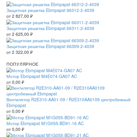
Защитная решетка Ebmpapst 66312-2-4039
от
2 827,00
₽
Защитная решетка Ebmpapst 66311-2-4039
от
2 625,00
₽
Защитная решетка Ebmpapst 66309-2-4039
от
2 322,00
₽
ПОПУЛЯРНОЕ
Мотор Ebmpapst M4E074-GA07 AC
от
0,00
₽
Вентилятор R2E310-AA01-09 / R2E310AA0109 центробежный
Ebmpapst
от
0,00
₽
Мотор Ebmpapst M1G055-BD91-16 AC
от
0,00
₽