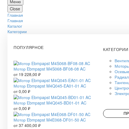
Меню
Close
Главная
Главная
Каталог
Категории
ПОПУЛЯРНОЕ
КАТЕГОРИИ
Вентил
Моторы
Мотор Ebmpapst M4S068-BF08-08 AC
Осевые
от
19 228,00
₽
Радиал
Танген
Мотор Ebmpapst M4Q045-EA01-01 AC
Центро
от
0,00
₽
Электр
Мотор Ebmpapst M4Q045-BD01-01 AC
от
0,00
₽
ПР
Мотор Ebmpapst M4E068-DF01-50 AC
от
37 400,00
₽