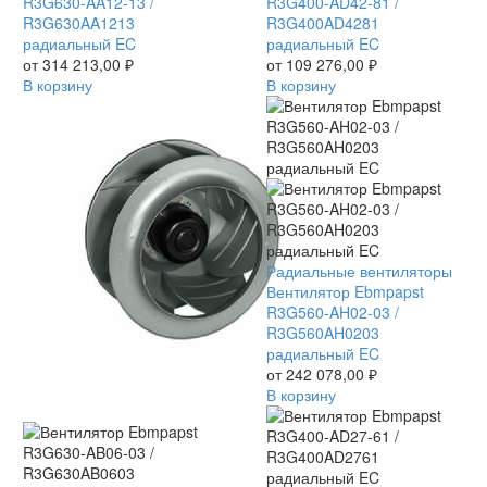
R3G630-
R3G630-AA12-13 /
R3G400-
R3G400-AD42-81 /
AA12-
R3G630AA1213
AD42-
R3G400AD4281
13
радиальный EC
81
радиальный EC
/
от
314 213,00
₽
/
от
109 276,00
₽
R3G630AA1213
В корзину
R3G400AD4281
В корзину
радиальный
радиальный
EC
EC
Вентилятор
Радиальные вентиляторы
Ebmpapst
Вентилятор Ebmpapst
R3G560-
R3G560-AH02-03 /
AH02-
R3G560AH0203
03
радиальный EC
/
от
242 078,00
₽
R3G560AH0203
В корзину
радиальный
EC