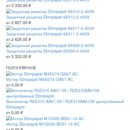
от
3 332,00
₽
Защитная решетка Ebmpapst 66312-2-4039
от
2 827,00
₽
Защитная решетка Ebmpapst 66311-2-4039
от
2 625,00
₽
Защитная решетка Ebmpapst 66309-2-4039
от
2 322,00
₽
ПОПУЛЯРНОЕ
Мотор Ebmpapst M4E074-GA07 AC
от
0,00
₽
Вентилятор R2E310-AA01-09 / R2E310AA0109 центробежный
Ebmpapst
от
0,00
₽
Мотор Ebmpapst M1G055-BD91-16 AC
от
0,00
₽