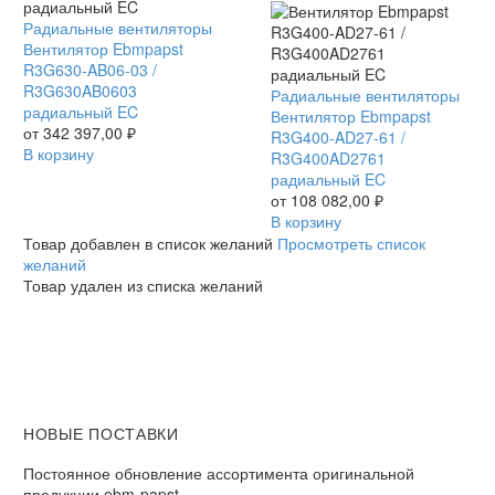
Вентилятор
Радиальные вентиляторы
Ebmpapst
Вентилятор Ebmpapst
R3G630-
R3G630-AB06-03 /
AB06-
R3G630AB0603
Вентилятор
Радиальные вентиляторы
03
радиальный EC
Ebmpapst
Вентилятор Ebmpapst
/
от
342 397,00
₽
R3G400-
R3G400-AD27-61 /
R3G630AB0603
В корзину
AD27-
R3G400AD2761
радиальный
61
радиальный EC
EC
/
от
108 082,00
₽
R3G400AD2761
В корзину
радиальный
Товар добавлен в список желаний
Просмотреть список
EC
желаний
Товар удален из списка желаний
НОВЫЕ ПОСТАВКИ
Постоянное обновление ассортимента оригинальной
продукции ebm-papst.