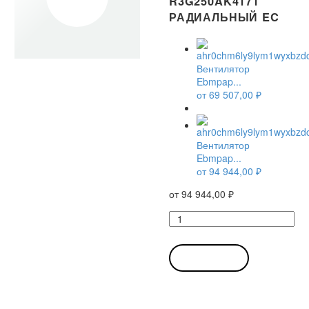
R3G250AK4171
РАДИАЛЬНЫЙ EC
Вентилятор
Ebmpap...
от
69 507,00
₽
Вентилятор
Ebmpap...
от
94 944,00
₽
от
94 944,00
₽
Количество
товара
Вентилятор
Ebmpapst
В КОРЗИНУ
R3G250-
AK41-
71