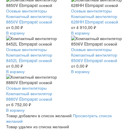
Компактный
Осевые вентиляторы
Компактный
Осевые вентиляторы
вентилятор
Компактный вентилятор
вентилятор
Компактный вентилятор
8850V
8850V Ebmpapst осевой
628HH
628HH Ebmpapst осевой
Ebmpapst
от
0,00
₽
Ebmpapst
от
4 910,00
₽
осевой
В корзину
осевой
В корзину
Компактный
Осевые вентиляторы
Компактный
Осевые вентиляторы
вентилятор
Компактный вентилятор
вентилятор
Компактный вентилятор
8452L
8452L Ebmpapst осевой
8506V
8506V Ebmpapst осевой
Ebmpapst
от
0,00
₽
Ebmpapst
от
0,00
₽
осевой
В корзину
осевой
В корзину
Компактный
Осевые вентиляторы
вентилятор
Компактный вентилятор
8880V
8880V Ebmpapst осевой
Ebmpapst
от
6 752,00
₽
осевой
В корзину
Товар добавлен в список желаний
Просмотреть список
желаний
Товар удален из списка желаний