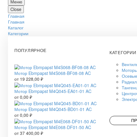
Меню
Close
Главная
Главная
Каталог
Категории
ПОПУЛЯРНОЕ
КАТЕГОРИИ
Вентил
Моторы
Мотор Ebmpapst M4S068-BF08-08 AC
Осевые
от
19 228,00
₽
Радиал
Танген
Мотор Ebmpapst M4Q045-EA01-01 AC
Центро
от
0,00
₽
Электр
Мотор Ebmpapst M4Q045-BD01-01 AC
от
0,00
₽
ПР
Мотор Ebmpapst M4E068-DF01-50 AC
от
37 400,00
₽