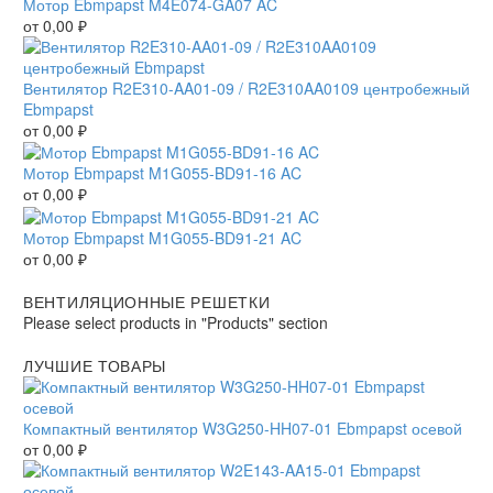
Мотор Ebmpapst M4E074-GA07 AC
от
0,00
₽
Вентилятор R2E310-AA01-09 / R2E310AA0109 центробежный
Ebmpapst
от
0,00
₽
Мотор Ebmpapst M1G055-BD91-16 AC
от
0,00
₽
Мотор Ebmpapst M1G055-BD91-21 AC
от
0,00
₽
ВЕНТИЛЯЦИОННЫЕ РЕШЕТКИ
Please select products in "Products" section
ЛУЧШИЕ ТОВАРЫ
Компактный вентилятор W3G250-HH07-01 Ebmpapst осевой
от
0,00
₽