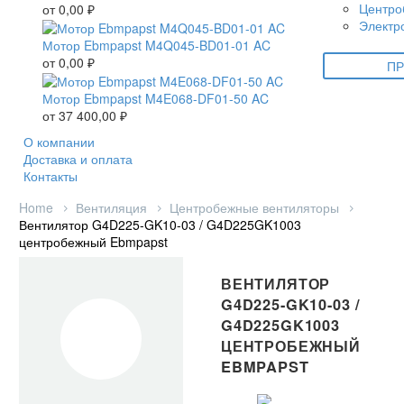
Центро
от
0,00
₽
Электр
Мотор Ebmpapst M4Q045-BD01-01 AC
от
0,00
₽
ПР
Мотор Ebmpapst M4E068-DF01-50 AC
от
37 400,00
₽
О компании
Доставка и оплата
Контакты
Home
Вентиляция
Центробежные вентиляторы
Вентилятор G4D225-GK10-03 / G4D225GK1003
центробежный Ebmpapst
ВЕНТИЛЯТОР
G4D225-GK10-03 /
G4D225GK1003
ЦЕНТРОБЕЖНЫЙ
EBMPAPST