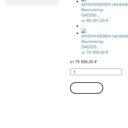
Вентилятор
G4D250...
от
85 391,00
₽
Вентилятор
G4D225...
от
75 956,00
₽
от
75 956,00
₽
Количество
товара
Вентилятор
G4D225-
В КОРЗИНУ
GK10-
03
/
G4D225GK1003
центробежный
Ebmpapst