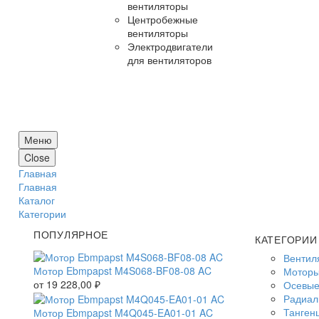
вентиляторы
Центробежные
вентиляторы
Электродвигатели
для вентиляторов
Меню
Close
Главная
Главная
Каталог
Категории
ПОПУЛЯРНОЕ
КАТЕГОРИИ
Вентил
Мотор Ebmpapst M4S068-BF08-08 AC
Моторы
от
19 228,00
₽
Осевые
Радиал
Танген
Мотор Ebmpapst M4Q045-EA01-01 AC