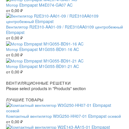
Мотор Ebmpapst M4E074-GA07 AC
от
0,00
₽
Вентилятор R2E310-AA01-09 / R2E310AA0109 центробежный
Ebmpapst
от
0,00
₽
Мотор Ebmpapst M1G055-BD91-16 AC
от
0,00
₽
Мотор Ebmpapst M1G055-BD91-21 AC
от
0,00
₽
ВЕНТИЛЯЦИОННЫЕ РЕШЕТКИ
Please select products in "Products" section
ЛУЧШИЕ ТОВАРЫ
Компактный вентилятор W3G250-HH07-01 Ebmpapst осевой
от
0,00
₽