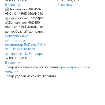
центробежный
В корзину
центробежный
В корзину
Ebmpapst
Ebmpapst
Вентилятор
Центробежные
R6D450-
вентиляторы
AN01-
Вентилятор R6D450-AN01-
01
01 / R6D450AN0101
/
центробежный Ebmpapst
R6D450AN0101
от
83 360,00
₽
центробежный
В корзину
Ebmpapst
Товар добавлен в список желаний
Просмотреть список
желаний
Товар удален из списка желаний