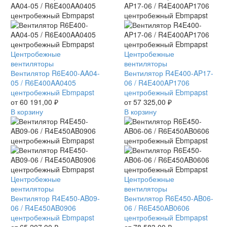
Вентилятор
Центробежные
Вентилятор
Центробежные
R6E400-
вентиляторы
R4E400-
вентиляторы
AA04-
Вентилятор R6E400-AA04-
AP17-
Вентилятор R4E400-AP17-
05
05 / R6E400AA0405
06
06 / R4E400AP1706
/
центробежный Ebmpapst
/
центробежный Ebmpapst
R6E400AA0405
от
60 191,00
₽
R4E400AP1706
от
57 325,00
₽
центробежный
В корзину
центробежный
В корзину
Ebmpapst
Ebmpapst
Вентилятор
Центробежные
Вентилятор
Центробежные
R4E450-
вентиляторы
R6E450-
вентиляторы
AB09-
Вентилятор R4E450-AB09-
AB06-
Вентилятор R6E450-AB06-
06
06 / R4E450AB0906
06
06 / R6E450AB0606
/
центробежный Ebmpapst
/
центробежный Ebmpapst
R4E450AB0906
от
65 207,00
₽
R6E450AB0606
от
78 583,00
₽