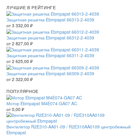
ЛУЧШИЕ В РЕЙТИНГЕ
Защитная решетка Ebmpapst 66313-2-4039
от
3 332,00
₽
Защитная решетка Ebmpapst 66312-2-4039
от
2 827,00
₽
Защитная решетка Ebmpapst 66311-2-4039
от
2 625,00
₽
Защитная решетка Ebmpapst 66309-2-4039
от
2 322,00
₽
ПОПУЛЯРНОЕ
Мотор Ebmpapst M4E074-GA07 AC
от
0,00
₽
Вентилятор R2E310-AA01-09 / R2E310AA0109 центробежный
Ebmpapst