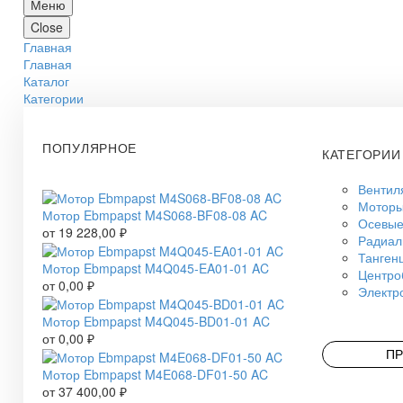
Меню
Close
Главная
Главная
Каталог
Категории
ПОПУЛЯРНОЕ
КАТЕГОРИИ
Вентил
Моторы
Мотор Ebmpapst M4S068-BF08-08 AC
Осевые
от
19 228,00
₽
Радиал
Танген
Мотор Ebmpapst M4Q045-EA01-01 AC
Центро
от
0,00
₽
Электр
Мотор Ebmpapst M4Q045-BD01-01 AC
от
0,00
₽
ПР
Мотор Ebmpapst M4E068-DF01-50 AC
от
37 400,00
₽