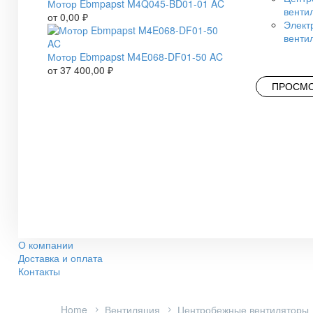
Мотор Ebmpapst M4Q045-BD01-01 AC
венти
от
0,00
₽
Элект
венти
Мотор Ebmpapst M4E068-DF01-50 AC
от
37 400,00
₽
ПРОСМО
О компании
Доставка и оплата
Контакты
Home
Вентиляция
Центробежные вентиляторы