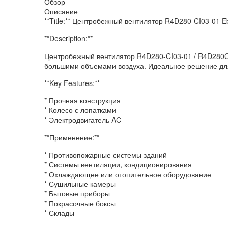
Обзор
Описание
**Title:** Центробежный вентилятор R4D280-CI03-01 
**Description:**
Центробежный вентилятор R4D280-CI03-01 / R4D280C
большими объемами воздуха. Идеальное решение дл
**Key Features:**
* Прочная конструкция
* Колесо с лопатками
* Электродвигатель AC
**Применение:**
* Противопожарные системы зданий
* Системы вентиляции, кондиционирования
* Охлаждающее или отопительное оборудование
* Сушильные камеры
* Бытовые приборы
* Покрасочные боксы
* Склады