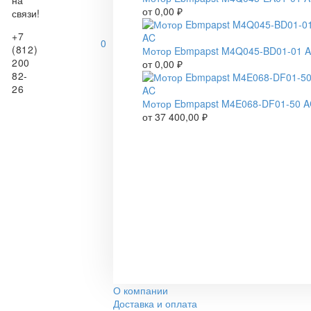
на
от
0,00
₽
связи!
+7
0
(812)
Мотор Ebmpapst M4Q045-BD01-01 
200
от
0,00
₽
82-
26
Мотор Ebmpapst M4E068-DF01-50 
от
37 400,00
₽
О компании
Доставка и оплата