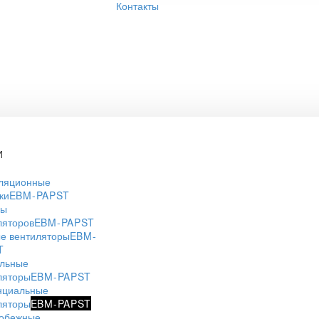
Контакты
И
ляционные
ки
EBM-PAPST
ры
ляторов
EBM-PAPST
е вентиляторы
EBM-
T
льные
ляторы
EBM-PAPST
нциальные
ляторы
EBM-PAPST
обежные