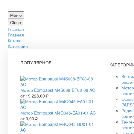
Меню
Close
Главная
Главная
Каталог
Категории
ПОПУЛЯРНОЕ
КАТЕГОРИ
Венти
решет
Мото
Мотор Ebmpapst M4S068-BF08-08 AC
венти
от
19 228,00
₽
Осевы
PAPS
Радиа
Мотор Ebmpapst M4Q045-EA01-01 AC
венти
от
0,00
₽
Танге
венти
Центр