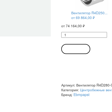
Вентилятор R4D250...
от
69 864,00
₽
от
74 164,00
₽
Количество
товара
Вентилятор
R4D280-
В КОРЗИНУ
CI03-
01
/
R4D280CI0301
центробежный
Ebmpapst
Артикул:
Вентилятор R4D280-
Категория:
Центробежные вен
Бренд:
Ebmpapst