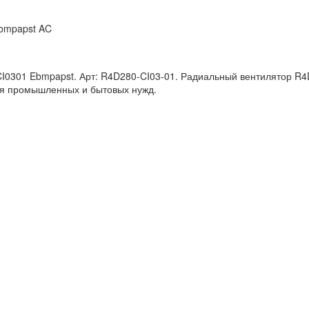
Ebmpapst AC
I0301 Ebmpapst. Арт: R4D280-CI03-01. Радиальный вентилятор R4
я промышленных и бытовых нужд.