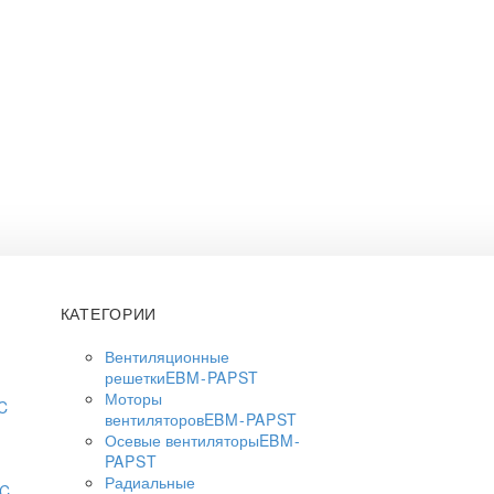
КАТЕГОРИИ
Вентиляционные
решетки
EBM-PAPST
Моторы
C
вентиляторов
EBM-PAPST
Осевые вентиляторы
EBM-
PAPST
Радиальные
AC