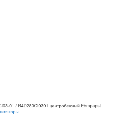
CI03-01 / R4D280CI0301 центробежный Ebmpapst
тиляторы