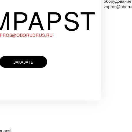
оборудование
MPAPST
zapros@oborud
APROS@OBORUDRUS.RU
ЗАКАЗАТЬ
mpapst