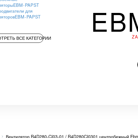
ляторы
EBM-PAPST
EB
родвигатели для
ляторов
EBM-PAPST
Z
ТРЕТЬ ВСЕ КАТЕГОРИИ
Вентилятор R4D280-CI03-01 / R4D280CI0301 центробежный Eb