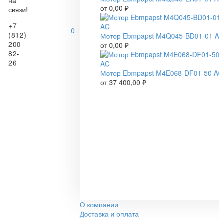
на
от
0,00
₽
связи!
+7
0
(812)
Мотор Ebmpapst M4Q045-BD01-01 
200
от
0,00
₽
82-
26
Мотор Ebmpapst M4E068-DF01-50 
от
37 400,00
₽
О компании
Доставка и оплата