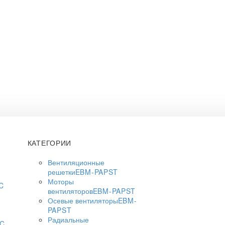
КАТЕГОРИИ
Вентиляционные
решетки
EBM-PAPST
Моторы
C
вентиляторов
EBM-PAPST
Осевые вентиляторы
EBM-
PAPST
Радиальные
AC