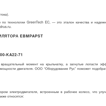
тока).
 по технологии GreenTech EC, — это эталон качества и надежн
rus.ru.
ИЛЯТОРА EBMPAPST
0-KA22-71
т вращательный момент на крыльчатку, а загнутые лопасти э
м мощности двигателя. ООО “Оборудование Рус” поможет подобр
ом электродвигателя, встроенным в рабочее колесо, что улуч
кже относятся: