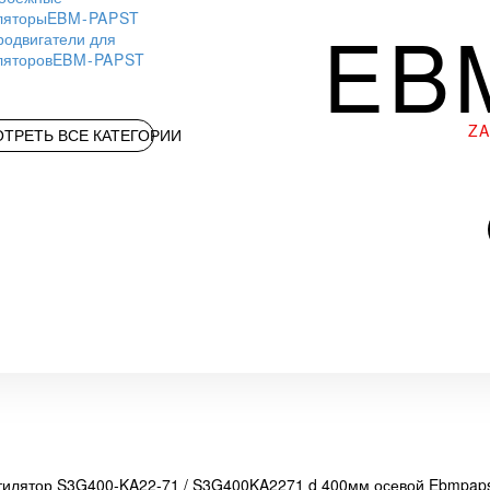
ляторы
EBM-PAPST
EB
родвигатели для
ляторов
EBM-PAPST
Z
ТРЕТЬ ВСЕ КАТЕГОРИИ
тилятор S3G400-KA22-71 / S3G400KA2271 d 400мм осевой Ebmpap