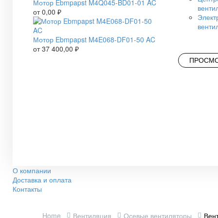
Мотор Ebmpapst M4Q045-BD01-01 AC
венти
от
0,00
₽
Элект
венти
Мотор Ebmpapst M4E068-DF01-50 AC
от
37 400,00
₽
ПРОСМО
О компании
Доставка и оплата
Контакты
Home
Вентиляция
Осевые вентиляторы
Вен