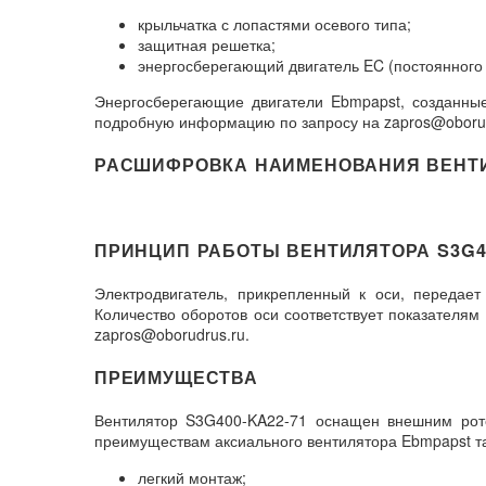
крыльчатка с лопастями осевого типа;
защитная решетка;
энергосберегающий двигатель EC (постоянного 
Энергосберегающие двигатели Ebmpapst, созданные
подробную информацию по запросу на zapros@oborud
РАСШИФРОВКА НАИМЕНОВАНИЯ ВЕНТ
ПРИНЦИП РАБОТЫ ВЕНТИЛЯТОРА S3G40
Электродвигатель, прикрепленный к оси, передае
Количество оборотов оси соответствует показателя
zapros@oborudrus.ru.
ПРЕИМУЩЕСТВА
Вентилятор S3G400-KA22-71 оснащен внешним ротор
преимуществам аксиального вентилятора Ebmpapst та
легкий монтаж;