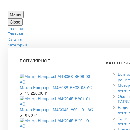
Меню
Close
Главная
Главная
Каталог
Категории
ПОПУЛЯРНОЕ
КАТЕГОРИ
Венти
решет
Мото
Мотор Ebmpapst M4S068-BF08-08 AC
венти
от
19 228,00
₽
Осевы
PAPS
Радиа
Мотор Ebmpapst M4Q045-EA01-01 AC
венти
от
0,00
₽
Танге
венти
Центр