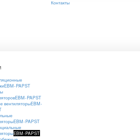
Контакты
И
ляционные
ки
EBM-PAPST
ры
ляторов
EBM-PAPST
е вентиляторы
EBM-
T
льные
ляторы
EBM-PAPST
нциальные
ляторы
EBM-PAPST
обежные