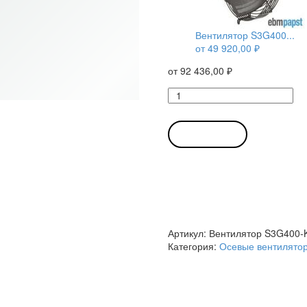
Вентилятор S3G400...
от
49 920,00
₽
от
92 436,00
₽
Количество
товара
Вентилятор
S3G400-
В КОРЗИНУ
KA22-
71
/
S3G400KA2271
d
400мм
осевой
Артикул:
Вентилятор S3G400-
Ebmpapst
Категория:
Осевые вентилято