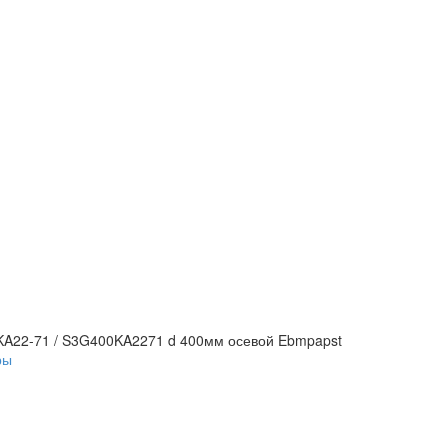
KA22-71 / S3G400KA2271 d 400мм осевой Ebmpapst
ры