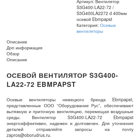
Артикул:
Вентилятор
Ebmpapst
S3G400-LA22-72 /
S3G400LA2272 d 400мм
осевой Ebmpapst
Категория:
Осевые
вентиляторы
Описание
Доп информация
Обзор
Описание
ОСЕВОЙ ВЕНТИЛЯТОР S3G400-
LA22-72 EBMPAPST
Осевые вентиляторы немецкого бренда Ebmpapst,
представленные ООО “Оборудование Рус”, обеспечивают
вытяжную и приточную вентиляцию, перемещая воздушные
среды. Вентилятор S3G400-LA22-72 Ebmpapst
энергоэффективен, надежен и долговечен. Для уточнения
деталей отправляйте запросы на почту
zapros@oborudrus.ru.