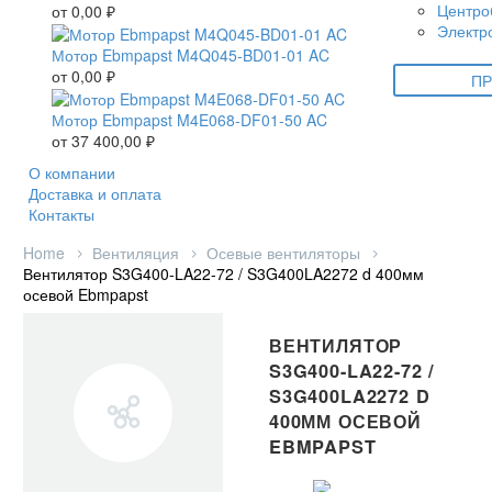
Центро
от
0,00
₽
Электр
Мотор Ebmpapst M4Q045-BD01-01 AC
от
0,00
₽
ПР
Мотор Ebmpapst M4E068-DF01-50 AC
от
37 400,00
₽
О компании
Доставка и оплата
Контакты
Home
Вентиляция
Осевые вентиляторы
Вентилятор S3G400-LA22-72 / S3G400LA2272 d 400мм
осевой Ebmpapst
ВЕНТИЛЯТОР
S3G400-LA22-72 /
S3G400LA2272 D
400ММ ОСЕВОЙ
EBMPAPST