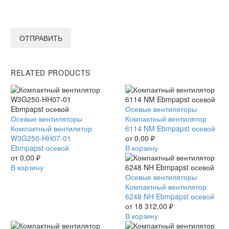
ОТПРАВИТЬ
RELATED PRODUCTS
Компактный
Осевые вентиляторы
Компактный
Осевые вентиляторы
вентилятор
Компактный вентилятор
вентилятор
Компактный вентилятор
6114
6114 NM Ebmpapst осевой
W3G250-
W3G250-HH07-01
NM
от
0,00
₽
HH07-
Ebmpapst осевой
Ebmpapst
В корзину
01
от
0,00
₽
осевой
Ebmpapst
В корзину
осевой
Компактный
Осевые вентиляторы
вентилятор
Компактный вентилятор
6248
6248 NH Ebmpapst осевой
NH
от
18 312,00
₽
Ebmpapst
В корзину
осевой