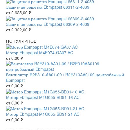
Защитная решетка Ebmpapst 66311-2-4039
от
2 625,00
₽
Защитная решетка Ebmpapst 66309-2-4039
от
2 322,00
₽
ПОПУЛЯРНОЕ
Мотор Ebmpapst M4E074-GA07 AC
от
0,00
₽
Вентилятор R2E310-AA01-09 / R2E310AA0109 центробежный
Ebmpapst
от
0,00
₽
Мотор Ebmpapst M1G055-BD91-16 AC
от
0,00
₽
Мотор Ebmpapst M1G055-BD91-21 AC
от
0,00
₽