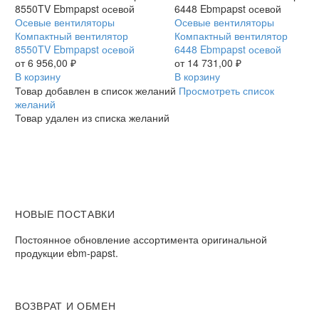
Компактный
Осевые вентиляторы
Компактный
Осевые вентиляторы
вентилятор
Компактный вентилятор
вентилятор
Компактный вентилятор
8550TV
8550TV Ebmpapst осевой
6448
6448 Ebmpapst осевой
Ebmpapst
от
6 956,00
₽
Ebmpapst
от
14 731,00
₽
осевой
В корзину
осевой
В корзину
Товар добавлен в список желаний
Просмотреть список
желаний
Товар удален из списка желаний
НОВЫЕ ПОСТАВКИ
Постоянное обновление ассортимента оригинальной
продукции ebm-papst.
ВОЗВРАТ И ОБМЕН