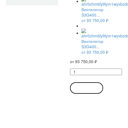
Вентилятор
S3G400...
от
93 750,00
₽
Вентилятор
S3G400...
от
93 750,00
₽
от
93 750,00
₽
Количество
товара
Вентилятор
S3G400-
В КОРЗИНУ
LA22-
72
/
S3G400LA2272
d
400мм
осевой