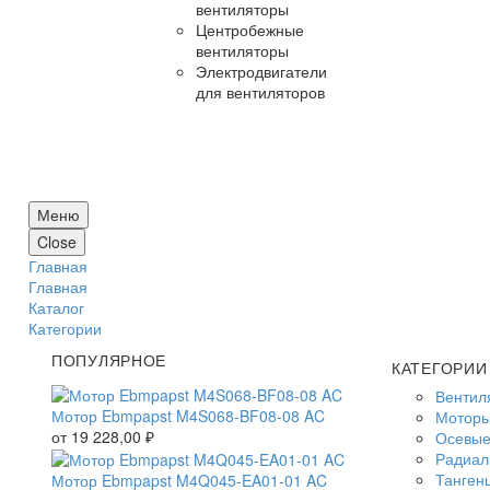
вентиляторы
Центробежные
вентиляторы
Электродвигатели
для вентиляторов
Меню
Close
Главная
Главная
Каталог
Категории
ПОПУЛЯРНОЕ
КАТЕГОРИИ
Вентил
Мотор Ebmpapst M4S068-BF08-08 AC
Моторы
от
19 228,00
₽
Осевые
Радиал
Танген
Мотор Ebmpapst M4Q045-EA01-01 AC