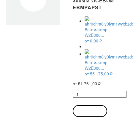
300ММ ОСЕВОЙ
EBMPAPST
Вентилятор
W2E300...
от
0,00
₽
Вентилятор
W2E300...
от
55 175,00
₽
от
51 761,00
₽
Количество
товара
Вентилятор
W2E300-
В КОРЗИНУ
CP02-
31
/