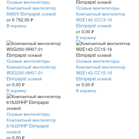
Компактный
Осевые вентиляторы
вентилятор
Компактный вентилятор
Компактный
Осевые вентиляторы
8880V
8880V Ebmpapst осевой
вентилятор
Компактный вентилятор
Ebmpapst
от
6 752,00
₽
W2E142-
W2E142-CC13-16
осевой
В корзину
CC13-
Ebmpapst осевой
16
от
0,00
₽
Ebmpapst
В корзину
осевой
Компактный
Осевые вентиляторы
Компактный
Осевые вентиляторы
вентилятор
Компактный вентилятор
вентилятор
Компактный вентилятор
W3G250-
W3G250-HH07-01
W2E142-
W2E142-CC15-16
HH07-
Ebmpapst осевой
CC15-
Ebmpapst осевой
01
от
0,00
₽
16
от
0,00
₽
Ebmpapst
В корзину
Ebmpapst
В корзину
осевой
осевой
Компактный
Осевые вентиляторы
вентилятор
Компактный вентилятор
618J2HHP
618J2HHP Ebmpapst
Ebmpapst
осевой
осевой
от
0,00
₽