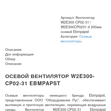
W2E300CP0231
d
300мм
осевой
Артикул:
Вентилятор
Ebmpapst
W2E300-CP02-31 /
W2E300CP0231 d 300мм
осевой Ebmpapst
Категория:
Осевые
вентиляторы
Описание
Доп информация
Обзор
Описание
ОСЕВОЙ ВЕНТИЛЯТОР W2E300-
CP02-31 EBMPAPST
Осевые вентиляторы немецкого бренда Ebmpapst,
представленные ООО “Оборудование Рус”, обеспечивают
вытяжную и приточную вентиляцию, перемещая воздушные
среды. Вентилятор W2E300-CP02-31 Ebmpapst