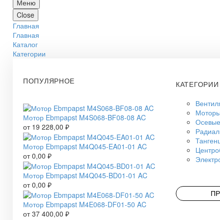
Меню
Close
Главная
Главная
Каталог
Категории
ПОПУЛЯРНОЕ
КАТЕГОРИИ
Вентил
Моторы
Мотор Ebmpapst M4S068-BF08-08 AC
Осевые
от
19 228,00
₽
Радиал
Танген
Мотор Ebmpapst M4Q045-EA01-01 AC
Центро
от
0,00
₽
Электр
Мотор Ebmpapst M4Q045-BD01-01 AC
от
0,00
₽
ПР
Мотор Ebmpapst M4E068-DF01-50 AC
от
37 400,00
₽