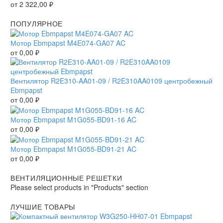
от
2 322,00
₽
ПОПУЛЯРНОЕ
Мотор Ebmpapst M4E074-GA07 AC
от
0,00
₽
Вентилятор R2E310-AA01-09 / R2E310AA0109 центробежный
Ebmpapst
от
0,00
₽
Мотор Ebmpapst M1G055-BD91-16 AC
от
0,00
₽
Мотор Ebmpapst M1G055-BD91-21 AC
от
0,00
₽
ВЕНТИЛЯЦИОННЫЕ РЕШЕТКИ
Please select products in "Products" section
ЛУЧШИЕ ТОВАРЫ