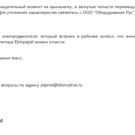
ращательный момент на крыльчатку, а загнутые лопасти перемещ
Для уточнения характеристик свяжитесь с ООО “Оборудование Рус”
лектродвигателя, который встроен в рабочее колесо, что зна
илятора Ebmpapst можно отнести:
ушных масс;
 вопросы по адресу zapros@oborudrus.ru.
И