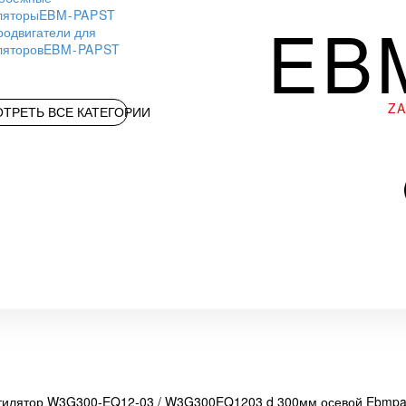
ляторы
EBM-PAPST
EB
родвигатели для
ляторов
EBM-PAPST
Z
ТРЕТЬ ВСЕ КАТЕГОРИИ
тилятор W3G300-EQ12-03 / W3G300EQ1203 d 300мм осевой Ebmpa