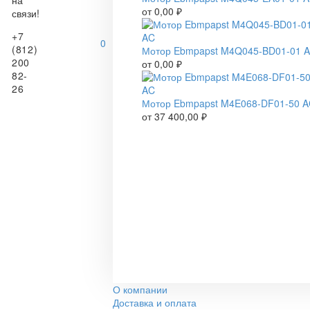
на
от
0,00
₽
связи!
+7
0
(812)
Мотор Ebmpapst M4Q045-BD01-01 
200
от
0,00
₽
82-
26
Мотор Ebmpapst M4E068-DF01-50 
от
37 400,00
₽
О компании
Доставка и оплата