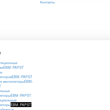
Контакты
И
ляционные
ки
EBM-PAPST
ры
ляторов
EBM-PAPST
е вентиляторы
EBM-
T
льные
ляторы
EBM-PAPST
нциальные
ляторы
EBM-PAPST
обежные