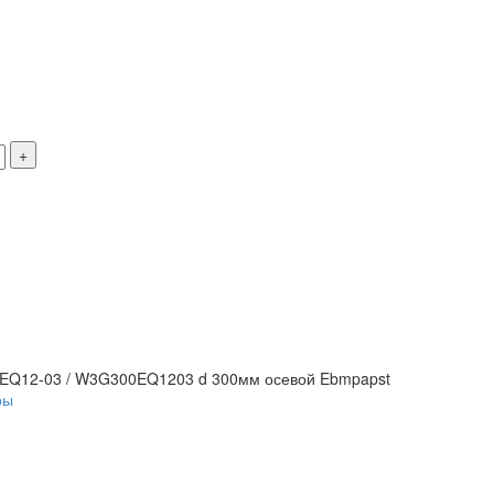
+
EQ12-03 / W3G300EQ1203 d 300мм осевой Ebmpapst
ры