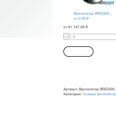
Вентилятор W3G300...
от
0,00
₽
от
61 147,00
₽
Количество
-
товара
Вентилятор
W3G300-
В КОРЗИНУ
EQ12-
03
/
W3G300EQ1203
d
300мм
осевой
Артикул:
Вентилятор W3G300-
Ebmpapst
Категория:
Осевые вентилято