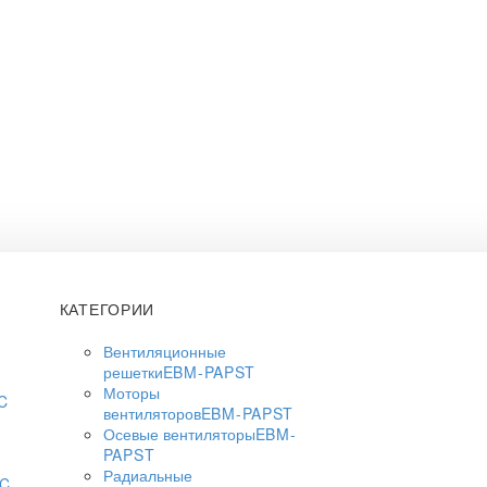
КАТЕГОРИИ
Вентиляционные
решетки
EBM-PAPST
Моторы
C
вентиляторов
EBM-PAPST
Осевые вентиляторы
EBM-
PAPST
Радиальные
AC