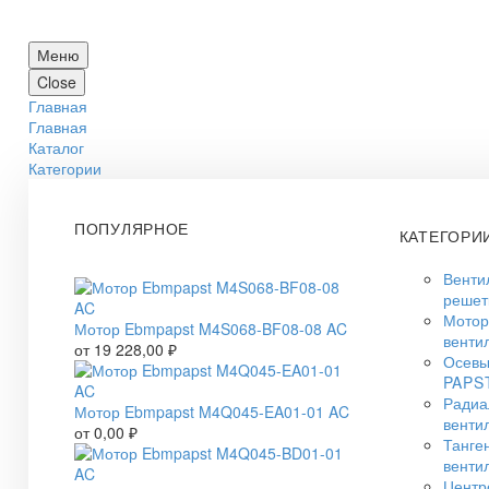
Меню
Close
Главная
Главная
Каталог
Категории
ПОПУЛЯРНОЕ
КАТЕГОРИ
Венти
решет
Мото
Мотор Ebmpapst M4S068-BF08-08 AC
венти
от
19 228,00
₽
Осевы
PAPS
Радиа
Мотор Ebmpapst M4Q045-EA01-01 AC
венти
от
0,00
₽
Танге
венти
Центр