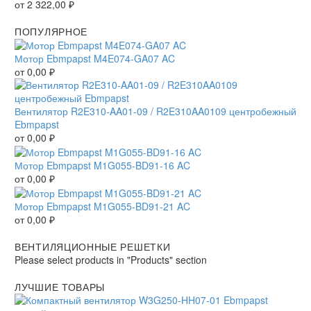
от
2 322,00
₽
ПОПУЛЯРНОЕ
Мотор Ebmpapst M4E074-GA07 AC
от
0,00
₽
Вентилятор R2E310-AA01-09 / R2E310AA0109 центробежный
Ebmpapst
от
0,00
₽
Мотор Ebmpapst M1G055-BD91-16 AC
от
0,00
₽
Мотор Ebmpapst M1G055-BD91-21 AC
от
0,00
₽
ВЕНТИЛЯЦИОННЫЕ РЕШЕТКИ
Please select products in "Products" section
ЛУЧШИЕ ТОВАРЫ