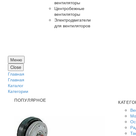
вентиляторы
Центробежные
вентиляторы
Электродвигатели
для вентиляторов
Меню
Close
Главная
Главная
Каталог
Категории
ПОПУЛЯРНОЕ
КАТЕГО
Ве
Мо
Ос
Ра
Та