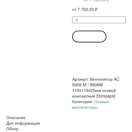
от
7 763,00
₽
Количество
товара
Вентилятор
AC
В КОРЗИНУ
9906
M
/
9906M
119x119x25мм
осевой
компактный
Артикул:
Вентилятор AC
Ebmpapst
9906 M / 9906M
119x119x25мм осевой
компактный Ebmpapst
Категория:
Осевые
вентиляторы
Описание
Доп информация
Обзор