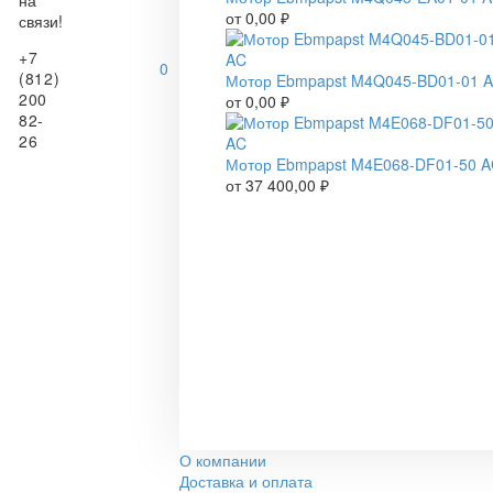
на
от
0,00
₽
связи!
+7
0
(812)
Мотор Ebmpapst M4Q045-BD01-01 
200
от
0,00
₽
82-
26
Мотор Ebmpapst M4E068-DF01-50 
от
37 400,00
₽
О компании
Доставка и оплата