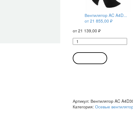
Вентилятор AC A4D...
от
21 855,00
₽
от
21 139,00
₽
Количество
товара
Вентилятор
AC
В КОРЗИНУ
A4D300-
AS34-
01
/
A4D300-
AS34-
01
Артикул:
Вентилятор AC A4D30
осевой
Категория:
Осевые вентилято
Ebmpapst