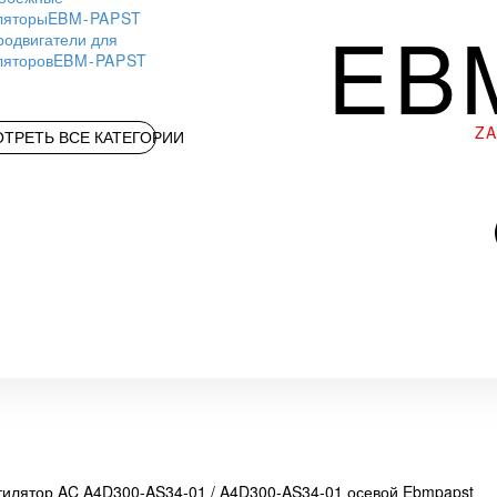
ляторы
EBM-PAPST
EB
родвигатели для
ляторов
EBM-PAPST
Z
ТРЕТЬ ВСЕ КАТЕГОРИИ
тилятор AC A4D300-AS34-01 / A4D300-AS34-01 осевой Ebmpapst