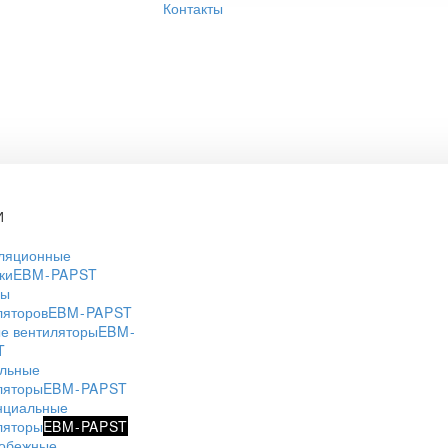
Контакты
И
ляционные
ки
EBM-PAPST
ры
ляторов
EBM-PAPST
е вентиляторы
EBM-
T
льные
ляторы
EBM-PAPST
нциальные
ляторы
EBM-PAPST
обежные