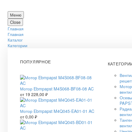
Меню
Close
Главная
Главная
Каталог
Категории
ПОПУЛЯРНОЕ
КАТЕГОРИ
Венти
решет
Мото
Мотор Ebmpapst M4S068-BF08-08 AC
венти
от
19 228,00
₽
Осевы
PAPS
Радиа
Мотор Ebmpapst M4Q045-EA01-01 AC
венти
от
0,00
₽
Танге
венти
Центр