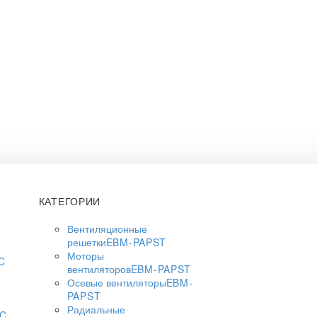
КАТЕГОРИИ
Вентиляционные
решетки
EBM-PAPST
Моторы
C
вентиляторов
EBM-PAPST
Осевые вентиляторы
EBM-
PAPST
Радиальные
AC