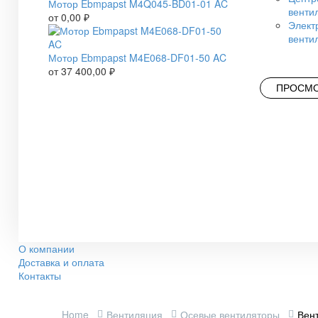
Мотор Ebmpapst M4Q045-BD01-01 AC
венти
от
0,00
₽
Элект
венти
Мотор Ebmpapst M4E068-DF01-50 AC
от
37 400,00
₽
ПРОСМО
О компании
Доставка и оплата
Контакты
Home
Вентиляция
Осевые вентиляторы
Вен