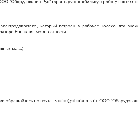
 ООО “Оборудование Рус” гарантирует стабильную работу вентилят
лектродвигателя, который встроен в рабочее колесо, что зна
илятора Ebmpapst можно отнести:
ушных масс;
ии обращайтесь по почте: zapros@oborudrus.ru. ООО “Оборудован