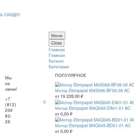
Ь СКИДКУ
Меню
Close
Главная
Главная
Каталог
Категории
ПОПУЛЯРНОЕ
Мы
на
связи!
Мотор Ebmpapst M4S068-BF08-08 AC
от
19 228,00
₽
+7
0
(812)
Мотор Ebmpapst M4Q045-EA01-01 AC
200
от
0,00
₽
82-
26
Мотор Ebmpapst M4Q045-BD01-01 AC
от
0,00
₽