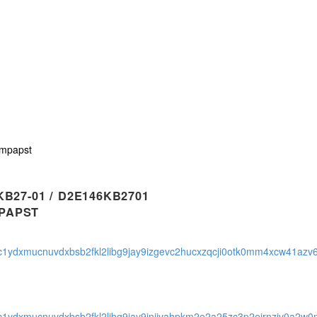
mpapst
B27-01 / D2E146KB2701
PAPST