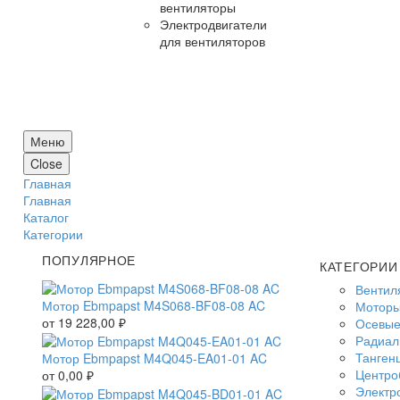
вентиляторы
Электродвигатели
для вентиляторов
Меню
Close
Главная
Главная
Каталог
Категории
ПОПУЛЯРНОЕ
КАТЕГОРИИ
Вентил
Мотор Ebmpapst M4S068-BF08-08 AC
Моторы
от
19 228,00
₽
Осевые
Радиал
Танген
Мотор Ebmpapst M4Q045-EA01-01 AC
Центро
от
0,00
₽
Электр