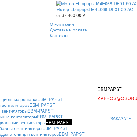
Мотор Ebmpapst M4E068-DF01-50 AC
от
37 400,00
₽
О компании
Доставка и оплата
Контакты
EBMPAPST
ZAPROS@OBORU
яционные решетки
EBM-PAPST
 вентиляторов
EBM-PAPST
 вентиляторы
EBM-PAPST
ьные вентиляторы
EBM-PAPST
ЗАКАЗАТЬ
циальные вентиляторы
EBM-PAPST
бежные вентиляторы
EBM-PAPST
одвигатели для вентиляторов
EBM-PAPST