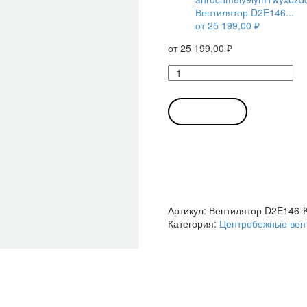
Вентилятор D2E146...
от
25 199,00
₽
от
25 199,00
₽
Количество
товара
Вентилятор
D2E146-
В КОРЗИНУ
KB27-
01
/
D2E146KB2701
центробежный
Ebmpapst
Артикул:
Вентилятор D2E146-
Категория:
Центробежные вен