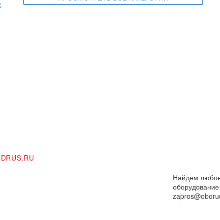
DRUS.RU
Найдем любо
оборудование
zapros@oborud