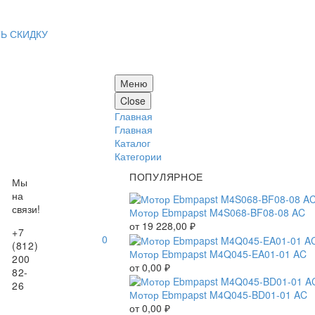
Ь СКИДКУ
Меню
Close
Главная
Главная
Каталог
Категории
ПОПУЛЯРНОЕ
Мы
на
связи!
Мотор Ebmpapst M4S068-BF08-08 AC
от
19 228,00
₽
+7
0
(812)
Мотор Ebmpapst M4Q045-EA01-01 AC
200
от
0,00
₽
82-
26
Мотор Ebmpapst M4Q045-BD01-01 AC
от
0,00
₽