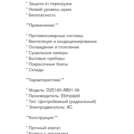
* Защита от перегрузок
* Низкий уровень шума
* Безопасность
**Применение:**
* Противопожарные системы
* Вентиляция и кондиционирование
* Охлаждение и отопление
* Сушильные камеры
* Бытовые приборы
* Покрасочные боксы
* Склады
**Характеристики:**
* Модель: D2E160-AB01-06
* Производитель: Ebmpapst
* Тип: Центробежный (радиальный)
* Электродвигатель: AC
**Конструкция:**
* Прочный корпус
* Колесо с лопатками