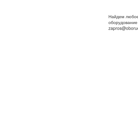
Найдем любо
оборудование
zapros@oborud