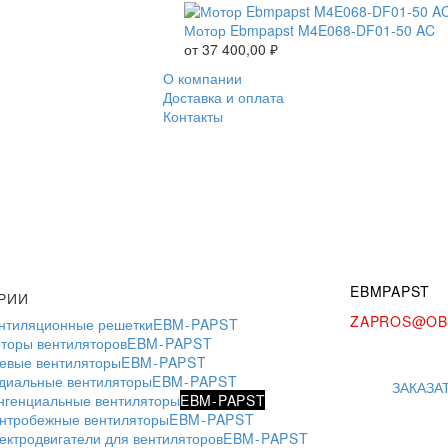
Мотор Ebmpapst M4E068-DF01-50 AC
от
37 400,00
₽
О компании
Доставка и оплата
Контакты
EBMPAPST
РИИ
ZAPROS@OB
нтиляционные решетки
EBM-PAPST
торы вентиляторов
EBM-PAPST
евые вентиляторы
EBM-PAPST
диальные вентиляторы
EBM-PAPST
ЗАКАЗА
нгенциальные вентиляторы
EBM-PAPST
нтробежные вентиляторы
EBM-PAPST
ектродвигатели для вентиляторов
EBM-PAPST