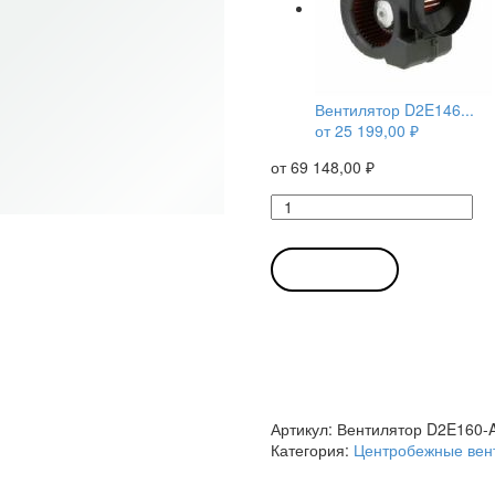
Вентилятор D2E146...
от
25 199,00
₽
от
69 148,00
₽
Количество
товара
Вентилятор
D2E160-
В КОРЗИНУ
AB01-
06
/
D2E160AB0106
центробежный
Ebmpapst
Артикул:
Вентилятор D2E160-
Категория:
Центробежные вен