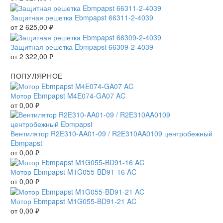
Защитная решетка Ebmpapst 66311-2-4039
от
2 625,00
₽
Защитная решетка Ebmpapst 66309-2-4039
от
2 322,00
₽
ПОПУЛЯРНОЕ
Мотор Ebmpapst M4E074-GA07 AC
от
0,00
₽
Вентилятор R2E310-AA01-09 / R2E310AA0109 центробежный
Ebmpapst
от
0,00
₽
Мотор Ebmpapst M1G055-BD91-16 AC
от
0,00
₽
Мотор Ebmpapst M1G055-BD91-21 AC
от
0,00
₽