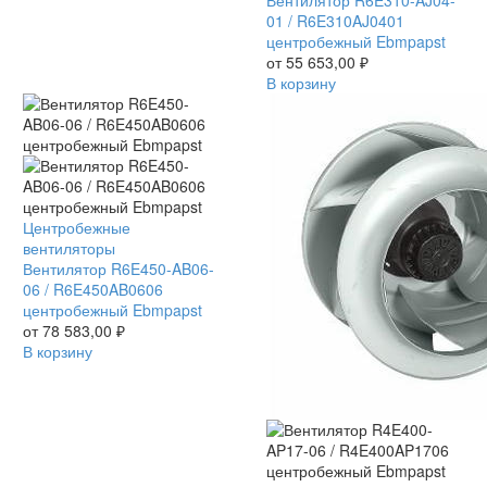
AJ04-
Вентилятор R6E310-AJ04-
01
01 / R6E310AJ0401
/
центробежный Ebmpapst
R6E310AJ0401
от
55 653,00
₽
центробежный
В корзину
Ebmpapst
Вентилятор
Центробежные
R6E450-
вентиляторы
AB06-
Вентилятор R6E450-AB06-
06
06 / R6E450AB0606
/
центробежный Ebmpapst
R6E450AB0606
от
78 583,00
₽
центробежный
В корзину
Ebmpapst