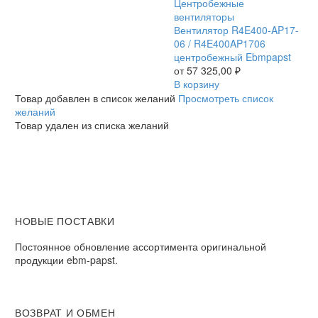
Вентилятор
Центробежные
R4E400-
вентиляторы
AP17-
Вентилятор R4E400-AP17-
06
06 / R4E400AP1706
/
центробежный Ebmpapst
R4E400AP1706
от
57 325,00
₽
центробежный
В корзину
Ebmpapst
Товар добавлен в список желаний
Просмотреть список
желаний
Товар удален из списка желаний
НОВЫЕ ПОСТАВКИ
Постоянное обновление ассортимента оригинальной
продукции ebm-papst.
ВОЗВРАТ И ОБМЕН