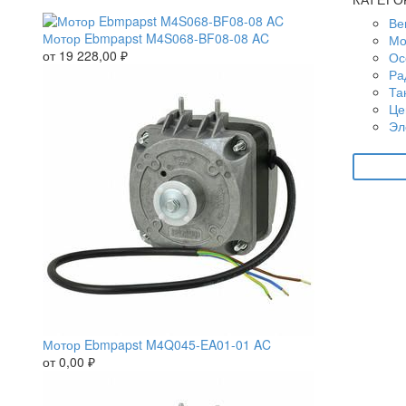
Ве
Мотор Ebmpapst M4S068-BF08-08 AC
Мо
от
19 228,00
₽
Ос
Ра
Та
Це
Эл
Мотор Ebmpapst M4Q045-EA01-01 AC
от
0,00
₽