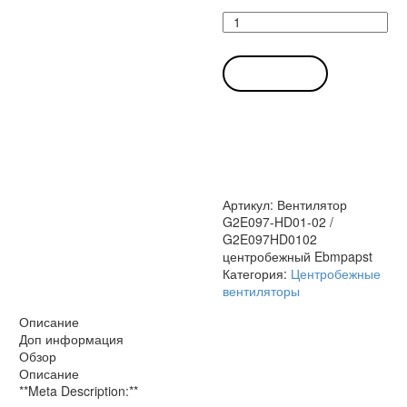
Количество
товара
Вентилятор
G2E097-
В КОРЗИНУ
HD01-
02
/
G2E097HD0102
центробежный
Ebmpapst
Артикул:
Вентилятор
G2E097-HD01-02 /
G2E097HD0102
центробежный Ebmpapst
Категория:
Центробежные
вентиляторы
Описание
Доп информация
Обзор
Описание
**Meta Description:**