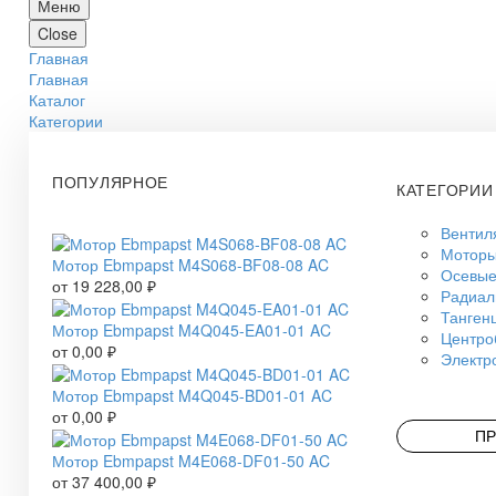
Меню
Close
Главная
Главная
Каталог
Категории
ПОПУЛЯРНОЕ
КАТЕГОРИИ
Вентил
Моторы
Мотор Ebmpapst M4S068-BF08-08 AC
Осевые
от
19 228,00
₽
Радиал
Танген
Мотор Ebmpapst M4Q045-EA01-01 AC
Центро
от
0,00
₽
Электр
Мотор Ebmpapst M4Q045-BD01-01 AC
от
0,00
₽
ПР
Мотор Ebmpapst M4E068-DF01-50 AC
от
37 400,00
₽