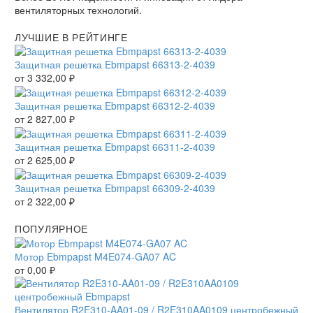
вентиляторных технологий.
ЛУЧШИЕ В РЕЙТИНГЕ
Защитная решетка Ebmpapst 66313-2-4039
от
3 332,00
₽
Защитная решетка Ebmpapst 66312-2-4039
от
2 827,00
₽
Защитная решетка Ebmpapst 66311-2-4039
от
2 625,00
₽
Защитная решетка Ebmpapst 66309-2-4039
от
2 322,00
₽
ПОПУЛЯРНОЕ
Мотор Ebmpapst M4E074-GA07 AC
от
0,00
₽
Вентилятор R2E310-AA01-09 / R2E310AA0109 центробежный