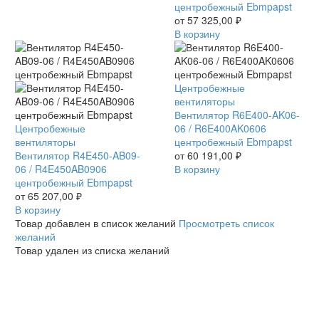
/
центробежный Ebmpapst
R4E400AR0506
от
57 325,00
₽
центробежный
В корзину
Ebmpapst
Вентилятор
Центробежные
R6E400-
вентиляторы
AK06-
Вентилятор R6E400-AK06-
Вентилятор
Центробежные
06
06 / R6E400AK0606
R4E450-
вентиляторы
/
центробежный Ebmpapst
AB09-
Вентилятор R4E450-AB09-
R6E400AK0606
от
60 191,00
₽
06
06 / R4E450AB0906
центробежный
В корзину
/
центробежный Ebmpapst
Ebmpapst
R4E450AB0906
от
65 207,00
₽
центробежный
В корзину
Ebmpapst
Товар добавлен в список желаний
Просмотреть список
желаний
Товар удален из списка желаний